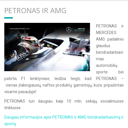
PETRONAS IR AMG
PETRONAS ir
MERCEDES
AMG padalinio
glaudus
bendradarbiavi
mas
automobilių
sporte bei
patirtis F1 lenktynėse, leidžia teigti, kad PETRONAS –
vienas įtakingiausių naftos produktų gamintojų, kuris pripažintas
visame pasaulyje!
PETRONAS turi daugiau kaip 10 mln. sekėjų socialiniuose
tinkluose.
Daugiau informacijos apie PETRONAS ir AMG bendradarbiavimą ir
sportą