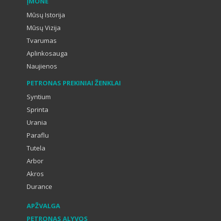
ĮMONĖ
Mūsų Istorija
Mūsų Vizija
Tvarumas
Aplinkosauga
Naujienos
PETRONAS PREKINIAI ŽENKLAI
Syntium
Sprinta
Urania
Paraflu
Tutela
Arbor
Akros
Durance
APŽVALGA
PETRONAS ALYVOS